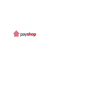
Temos livro de
reclamações electrónico
© 2025 por
Qualidefender
rivacidade
Termos e condições