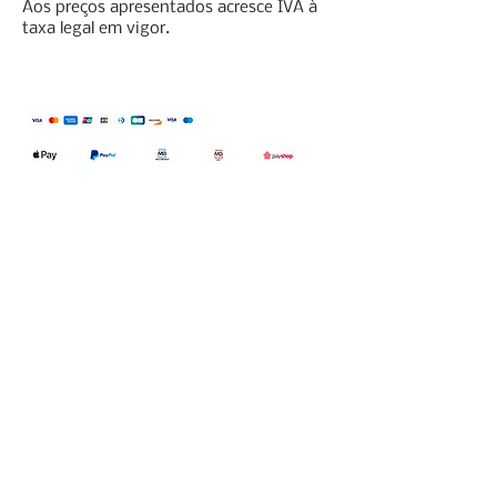
Aos preços apresentados acresce IVA à
taxa legal em vigor.
Qualidefender, lda
Nif:
515591432
Rua Hernani Cidade, nº7, Cave
esquerda, Fração D.
2820-653
Vale
Fetal. Charneca da Caparica.
encomendas@qualidefender.com
+351 211 164 260
(Custo de Ligação
Nacional )