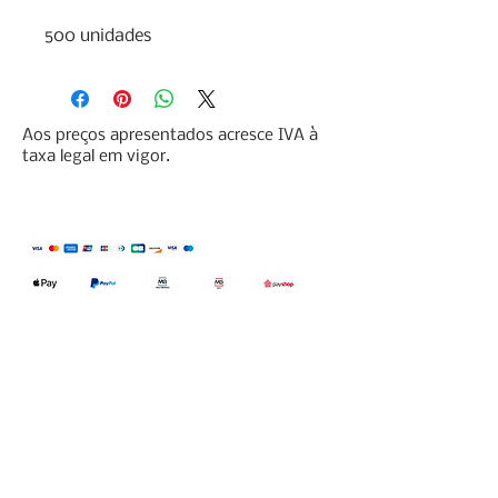
500 unidades
Aos preços apresentados acresce IVA à
taxa legal em vigor.
Qualidefender, lda
Nif:
515591432
Rua Hernani Cidade, nº7, Cave
esquerda, Fração D.
2820-653
Vale
Fetal. Charneca da Caparica.
encomendas@qualidefender.com