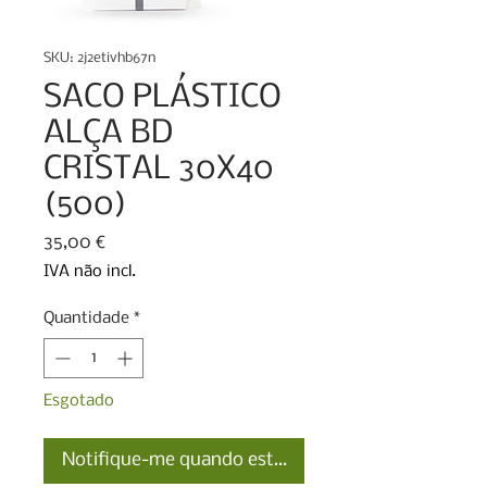
SKU: 2j2etivhb67n
SACO PLÁSTICO
ALÇA BD
CRISTAL 30X40
(500)
Preço
35,00 €
IVA não incl.
Quantidade
*
Esgotado
Notifique-me quando estiver disponível