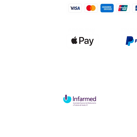
Qualidefen
Nif: 515591
Rua Hernan
Cave esque
2820-653 V
Charneca d
Política de Troca e Devolução
P