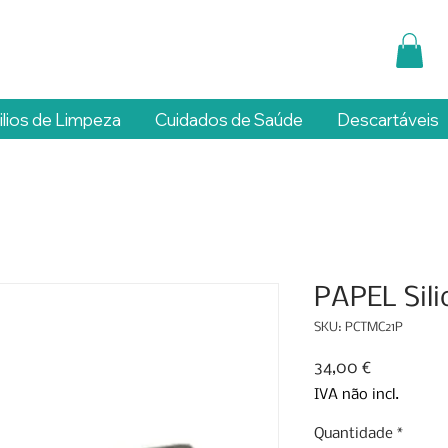
ilios de Limpeza
Cuidados de Saúde
Descartáveis
PAPEL Sili
SKU: PCTMC21P
Preço
34,00 €
IVA não incl.
Quantidade
*