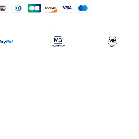
der, lda
encomendas@qualidefender.com
432
i Cidade, nº7,
+351 211 164 260 (Custo de
rda, Fração D.
Ligação Nacional )
ale Fetal.
a Caparica.
olítica de Entrega
Meios de Pagamentos
Política de P