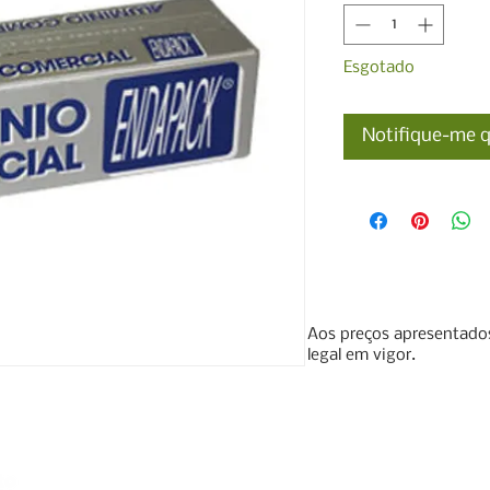
Esgotado
Notifique-me q
Aos preços apresentados
legal em vigor.