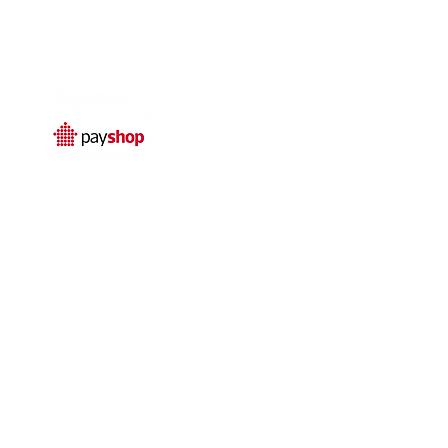
Temos livro de
reclamações electrónico
© 2025 por
Qualidefender
rivacidade
Termos e condições