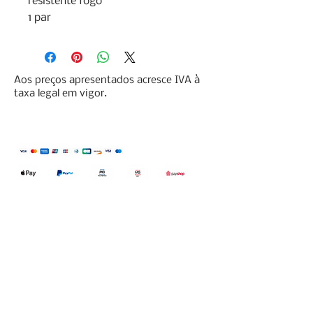
resistente fogo

1 par
Aos preços apresentados acresce IVA à
taxa legal em vigor.
Qualidefender, lda
Nif:
515591432
Rua Hernani Cidade, nº7, Cave
esquerda, Fração D.
2820-653
Vale
Fetal. Charneca da Caparica.
encomendas@qualidefender.com