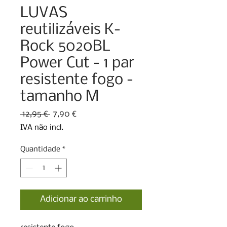
LUVAS
reutilizáveis K-
Rock 5020BL
Power Cut - 1 par
resistente fogo -
tamanho M
Preço
Preço
 12,95 € 
7,90 €
normal
promocional
IVA não incl.
Quantidade
*
Adicionar ao carrinho