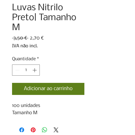
Luvas Nitrilo
Preto| Tamanho
M
Preço
Preço
 3,50 € 
2,70 €
normal
promocional
IVA não incl.
Quantidade
*
Adicionar ao carrinho
100 unidades

Tamanho M