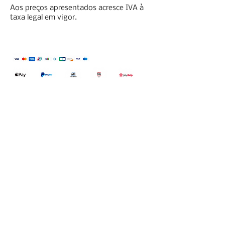
Aos preços apresentados acresce IVA à
taxa legal em vigor.
Qualidefender, lda
Nif:
515591432
Rua Hernani Cidade, nº7, Cave
esquerda, Fração D.
2820-653
Vale
Fetal. Charneca da Caparica.
encomendas@qualidefender.com
+351 211 164 260
(Custo de Ligação
Nacional )