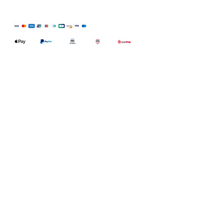
Qualidefender, lda
Nif:
515591432
Rua Hernani Cidade, nº7, Cave
esquerda, Fração D.
2820-653
Vale
Fetal. Charneca da Caparica.
encomendas@qualidefender.com
+351 211 164 260
(Custo de Ligação
Nacional )