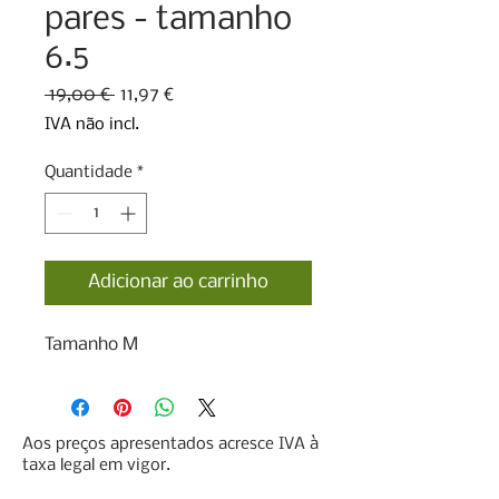
pares - tamanho
6.5
Preço
Preço
 19,00 € 
11,97 €
normal
promocional
IVA não incl.
Quantidade
*
Adicionar ao carrinho
Tamanho M
Aos preços apresentados acresce IVA à
taxa legal em vigor.