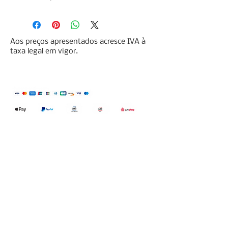
Aos preços apresentados acresce IVA à
taxa legal em vigor.
Qualidefender, lda
Nif:
515591432
Rua Hernani Cidade, nº7, Cave
esquerda, Fração D.
2820-653
Vale
Fetal. Charneca da Caparica.
encomendas@qualidefender.com
+351 211 164 260
(Custo de Ligação
Nacional )