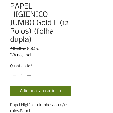
PAPEL
HIGIENICO
JUMBO Gold L (12
Rolos) (folha
dupla)
Preço
Preço
 10,40 € 
8,84 €
normal
promocional
IVA não incl.
Quantidade
*
Adicionar ao carrinho
Papel Higiénico Jumbosaco c/12 
rolos.Papel