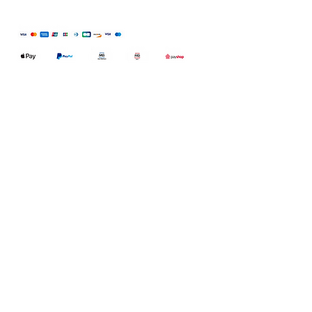
Qualidefender, lda
Nif:
515591432
Rua Hernani Cidade, nº7, Cave
esquerda, Fração D.
2820-653
Vale
Fetal. Charneca da Caparica.
encomendas@qualidefender.com
+351 211 164 260
(Custo de Ligação
Nacional )