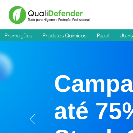
Promoções
Produtos Quimicos
Papel
Utens
Campa
até 75