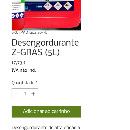
SKU: PADT204140-5L
Desengordurante
Z-GRÁS (5L)
Preço
17,73 €
IVA não incl.
Quantidade
*
Adicionar ao carrinho
Desengordurante de alta eficácia