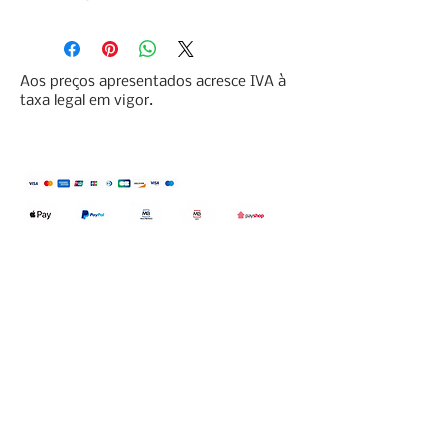
Aos preços apresentados acresce IVA à
taxa legal em vigor.
Qualidefender, lda
Nif:
515591432
Rua Hernani Cidade, nº7, Cave
esquerda, Fração D.
2820-653
Vale
Fetal. Charneca da Caparica.
encomendas@qualidefender.com
+351 211 164 260
(Custo de Ligação
Nacional )