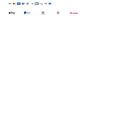
Qualidefender, lda
Nif:
515591432
Rua Hernani Cidade, nº7, Cave
esquerda, Fração D.
2820-653
Vale
Fetal. Charneca da Caparica.
encomendas@qualidefender.com
+351 211 164 260
(Custo de Ligação
Nacional )
Temos livro de