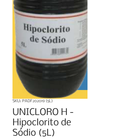
SKU: PADF202019 (5L)
UNICLORO H -
Hipoclorito de
Sódio (5L)