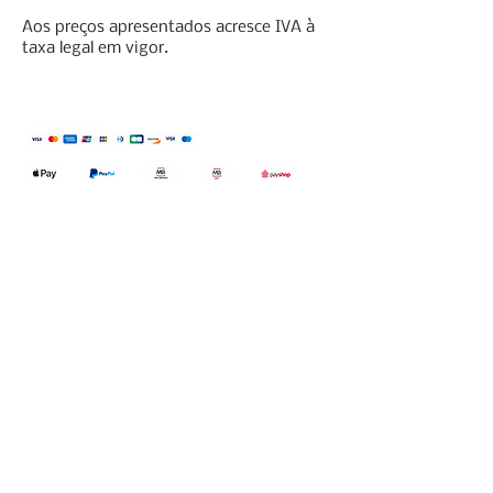
Aos preços apresentados acresce IVA à
taxa legal em vigor.
Qualidefender, lda
Nif:
515591432
Rua Hernani Cidade, nº7, Cave
esquerda, Fração D.
2820-653
Vale
Fetal. Charneca da Caparica.
encomendas@qualidefender.com
+351 211 164 260
(Custo de Ligação
Nacional )