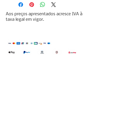
Aos preços apresentados acresce IVA à
taxa legal em vigor.
Qualidefender, lda
Nif:
515591432
Rua Hernani Cidade, nº7, Cave
esquerda, Fração D.
2820-653
Vale
Fetal. Charneca da Caparica.
encomendas@qualidefender.com
+351 211 164 260
(Custo de Ligação
Nacional )