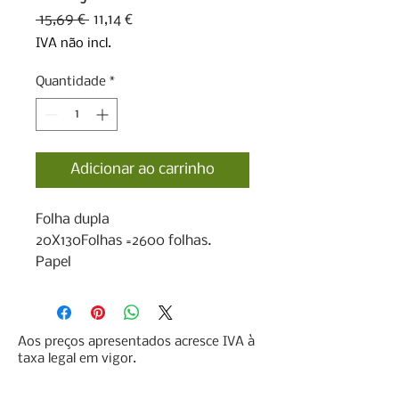
Preço
Preço
 15,69 € 
11,14 €
normal
promocional
IVA não incl.
Quantidade
*
Adicionar ao carrinho
Folha dupla

20X130Folhas =2600 folhas.

Papel
Aos preços apresentados acresce IVA à
taxa legal em vigor.