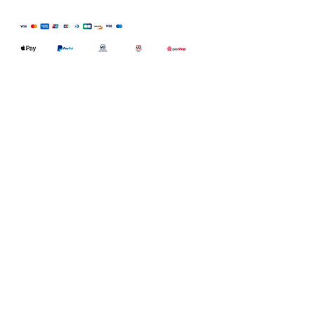
Qualidefender, lda
Nif:
515591432
Rua Hernani Cidade, nº7, Cave
esquerda, Fração D.
2820-653
Vale
Fetal. Charneca da Caparica.
encomendas@qualidefender.com
+351 211 164 260
(Custo de Ligação
Nacional )