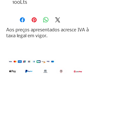
100Lts
Aos preços apresentados acresce IVA à
taxa legal em vigor.
Qualidefender, lda
Nif:
515591432
Rua Hernani Cidade, nº7, Cave
esquerda, Fração D.
2820-653
Vale
Fetal. Charneca da Caparica.
encomendas@qualidefender.com
+351 211 164 260
(Custo de Ligação