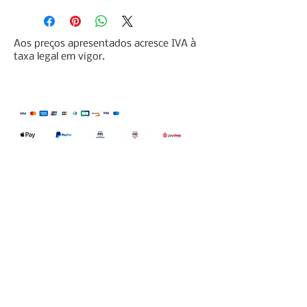
Aos preços apresentados acresce IVA à
taxa legal em vigor.
Qualidefender, lda
Nif:
515591432
Rua Hernani Cidade, nº7, Cave
esquerda, Fração D.
2820-653
Vale
Fetal. Charneca da Caparica.
encomendas@qualidefender.com
+351 211 164 260
(Custo de Ligação
Nacional )