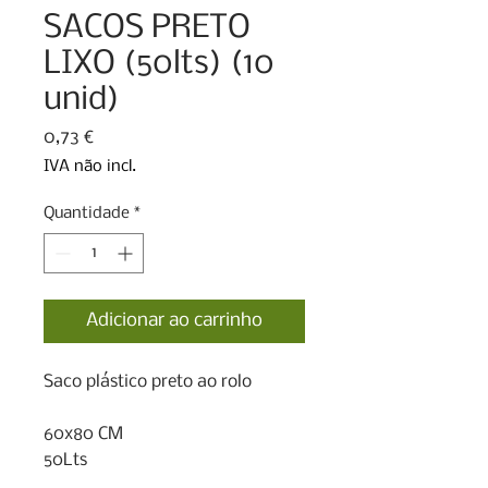
SACOS PRETO
LIXO (50lts) (10
unid)
Preço
0,73 €
IVA não incl.
Quantidade
*
Adicionar ao carrinho
Saco plástico preto ao rolo 

60x80 CM

50Lts