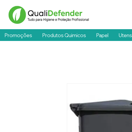
Promoções
Produtos Quimicos
Papel
Utens