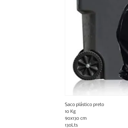
Saco plástico preto

10 Kg

90x130 cm

130Lts