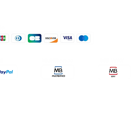
der, lda
encomendas@qualidefender.com
432
i Cidade, nº7,
+351 211 164 260 (Custo de
rda, Fração D.
Ligação Nacional )
ale Fetal.
a Caparica.