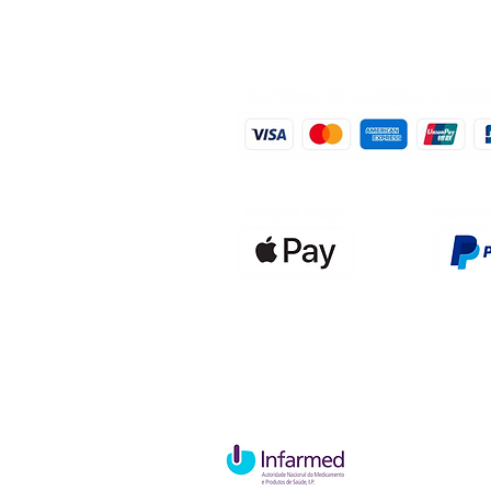
Qualidefen
Nif: 515591
Rua Hernan
Cave esque
2820-653 V
Charneca d