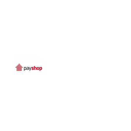
Temos livro de
reclamações electrónico
© 2025 por
Qualidefender