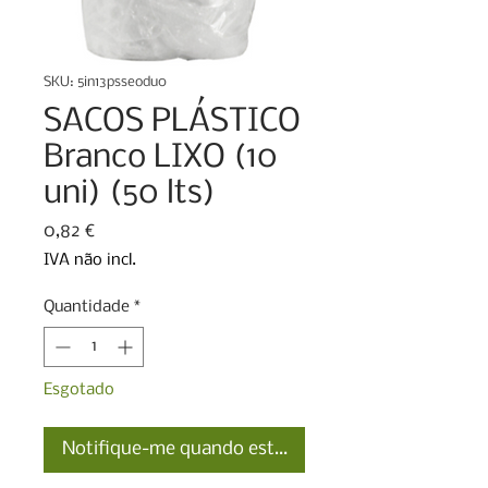
SKU: 5in13psseodu0
SACOS PLÁSTICO
Branco LIXO (10
uni) (50 lts)
Preço
0,82 €
IVA não incl.
Quantidade
*
Esgotado
Notifique-me quando estiver disponível