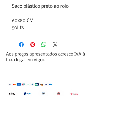
Saco plástico preto ao rolo 

60x80 CM

50Lts
Aos preços apresentados acresce IVA à
taxa legal em vigor.
Qualidefender, lda
Nif:
515591432
Rua Hernani Cidade, nº7, Cave
esquerda, Fração D.
2820-653
Vale
Fetal. Charneca da Caparica.