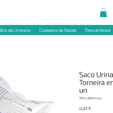
ilios de Limpeza
Cuidados de Saúde
Descartáveis
Saco Urina
Torneira em
un
SKU: alpwccs43
Preço
0,47 €