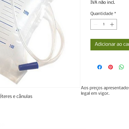
IVA não incl.
Quantidade
*
Adicionar ao ca
Aos preços apresentados
legal em vigor.
éteres e cânulas