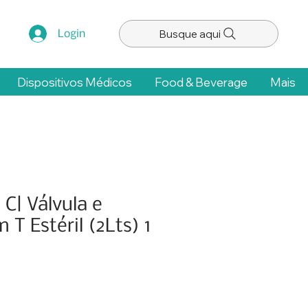
Busque aqui
Login
Dispositivos Médicos
Food & Beverage
Mais
 C| Válvula e
 T Estéril (2Lts) 1