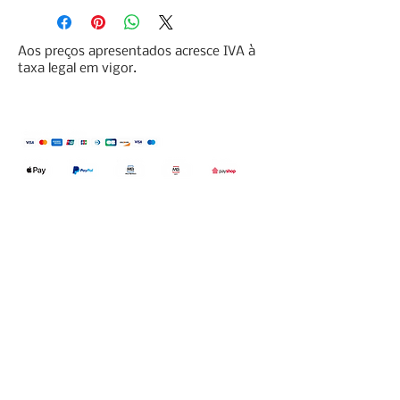
Aos preços apresentados acresce IVA à
taxa legal em vigor.
Qualidefender, lda
Nif:
515591432
Rua Hernani Cidade, nº7, Cave
esquerda, Fração D.
2820-653
Vale
Fetal. Charneca da Caparica.
encomendas@qualidefender.com
+351 211 164 260
(Custo de Ligação
Nacional )