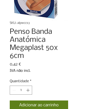
SKU: alpwccs3
Penso Banda
Anatómica
Megaplast 50x
6cm
Preço
0,42 €
IVA não incl.
Quantidade
*
Adicionar ao carrinho