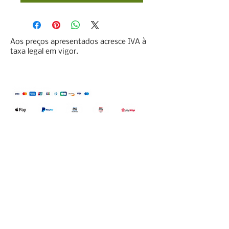
Aos preços apresentados acresce IVA à
taxa legal em vigor.
Qualidefender, lda
Nif:
515591432
Rua Hernani Cidade, nº7, Cave
esquerda, Fração D.
2820-653
Vale
Fetal. Charneca da Caparica.
encomendas@qualidefender.com
+351 211 164 260
(Custo de Ligação
Nacional )