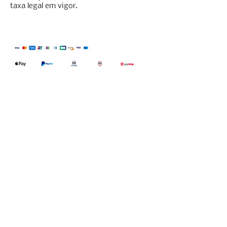
taxa legal em vigor.
Qualidefender, lda
Nif:
515591432
Rua Hernani Cidade, nº7, Cave
esquerda, Fração D.
2820-653
Vale
Fetal. Charneca da Caparica.
encomendas@qualidefender.com
+351 211 164 260
(Custo de Ligação
Nacional )