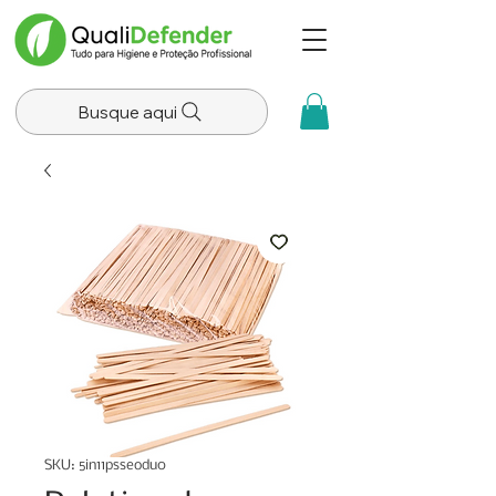
Busque aqui
SKU: 5in11psseodu0