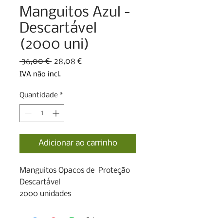
Manguitos Azul -
Descartável
(2000 uni)
Preço
Preço
 36,00 € 
28,08 €
normal
promocional
IVA não incl.
Quantidade
*
Adicionar ao carrinho
Manguitos Opacos de  Proteção 

Descartável

2000 unidades