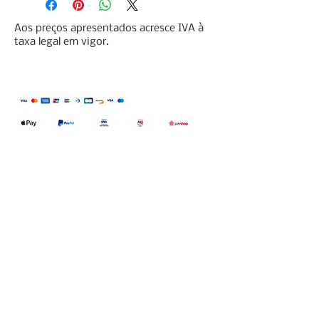
Aos preços apresentados acresce IVA à
taxa legal em vigor.
Qualidefender, lda
Nif:
515591432
Rua Hernani Cidade, nº7, Cave
esquerda, Fração D.
2820-653
Vale
Fetal. Charneca da Caparica.
encomendas@qualidefender.com
+351 211 164 260
(Custo de Ligação
Nacional )