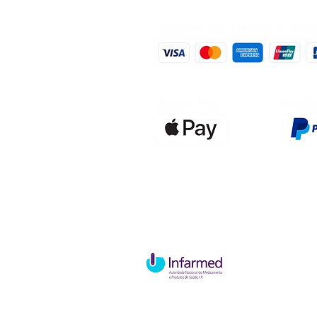
Qualidefen
Nif: 515591
Rua Hernan
Cave esque
2820-653 V
Charneca d