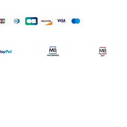
der, lda
encomendas@qualidefender.com
432
i Cidade, nº7,
+351 211 164 260 (Custo de
rda, Fração D.
Ligação Nacional )
ale Fetal.
a Caparica.