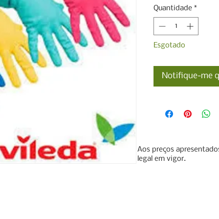
Quantidade
*
Esgotado
Notifique-me q
Aos preços apresentados
legal em vigor.