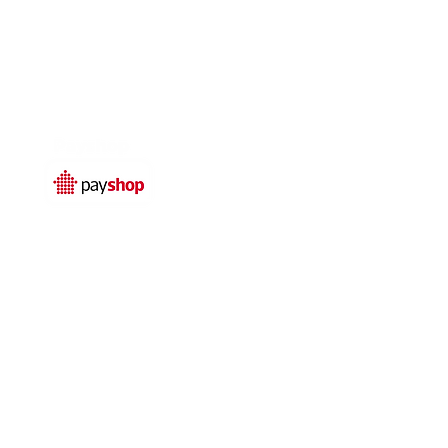
Temos livro de
reclamações electrónico
© 2025 por
Qualidefender