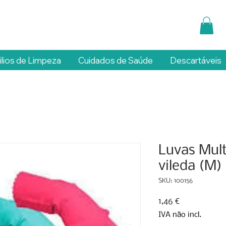
ilios de Limpeza
Cuidados de Saúde
Descartáveis
Luvas Mult
vileda (M)
SKU: 100156
Preço
1,46 €
IVA não incl.