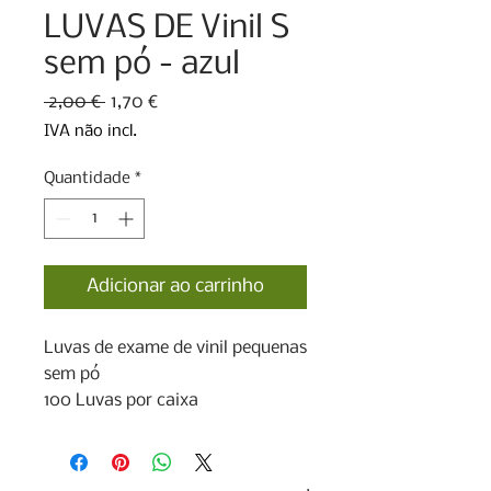
LUVAS DE Vinil S
sem pó - azul
Preço
Preço
 2,00 € 
1,70 €
normal
promocional
IVA não incl.
Quantidade
*
Adicionar ao carrinho
Luvas de exame de vinil pequenas 
sem pó

100 Luvas por caixa