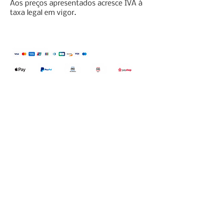
Aos preços apresentados acresce IVA à
taxa legal em vigor.
Qualidefender, lda
Nif:
515591432
Rua Hernani Cidade, nº7, Cave
esquerda, Fração D.
2820-653
Vale
Fetal. Charneca da Caparica.
encomendas@qualidefender.com
+351 211 164 260
(Custo de Ligação
Nacional )