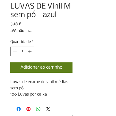
LUVAS DE Vinil M
sem pó - azul
Preço
3,18 €
IVA não incl.
Quantidade
*
Adicionar ao carrinho
Luvas de exame de vinil médias 
sem pó

100 Luvas por caixa