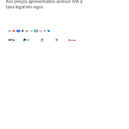
Aos preços apresentados acresce IVA à
taxa legal em vigor.
Qualidefender, lda
Nif:
515591432
Rua Hernani Cidade, nº7, Cave
esquerda, Fração D.
2820-653
Vale
Fetal. Charneca da Caparica.
encomendas@qualidefender.com
+351 211 164 260
(Custo de Ligação
Nacional )