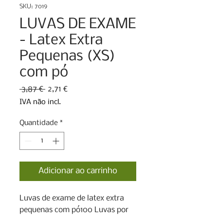
SKU: 7019
LUVAS DE EXAME
- Latex Extra
Pequenas (XS)
com pó
Preço
Preço
 3,87 € 
2,71 €
normal
promocional
IVA não incl.
Quantidade
*
Adicionar ao carrinho
Luvas de exame de latex extra 
pequenas com pó100 Luvas por 