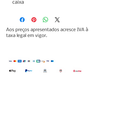
caixa
Aos preços apresentados acresce IVA à
taxa legal em vigor.
Qualidefender, lda
Nif:
515591432
Rua Hernani Cidade, nº7, Cave
esquerda, Fração D.
2820-653
Vale
Fetal. Charneca da Caparica.
encomendas@qualidefender.com
+351 211 164 260
(Custo de Ligação