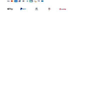
Qualidefender, lda
Nif:
515591432
Rua Hernani Cidade, nº7, Cave
esquerda, Fração D.
2820-653
Vale
Fetal. Charneca da Caparica.
encomendas@qualidefender.com
+351 211 164 260
(Custo de Ligação
Nacional )
Temos livro de