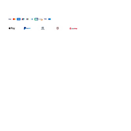
Qualidefender, lda
Nif:
515591432
Rua Hernani Cidade, nº7, Cave
esquerda, Fração D.
2820-653
Vale
Fetal. Charneca da Caparica.
encomendas@qualidefender.com
+351 211 164 260
(Custo de Ligação
Nacional )