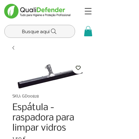
Busque aqui
SKU: GD00828
Espátula -
raspadora para
limpar vidros
Preço
1,50 €