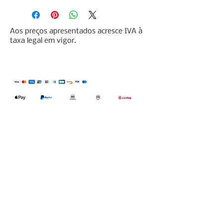
Aos preços apresentados acresce IVA à
taxa legal em vigor.
Qualidefender, lda
Nif:
515591432
Rua Hernani Cidade, nº7, Cave
esquerda, Fração D.
2820-653
Vale
Fetal. Charneca da Caparica.
encomendas@qualidefender.com
+351 211 164 260
(Custo de Ligação
Nacional )