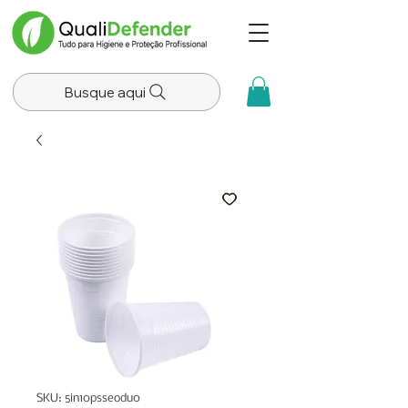
Busque aqui
SKU: 5in10psseodu0