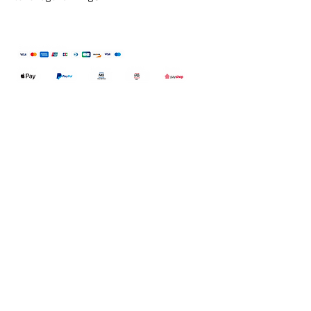
Qualidefender, lda
Nif:
515591432
Rua Hernani Cidade, nº7, Cave
esquerda, Fração D.
2820-653
Vale
Fetal. Charneca da Caparica.
encomendas@qualidefender.com
+351 211 164 260
(Custo de Ligação
Nacional )