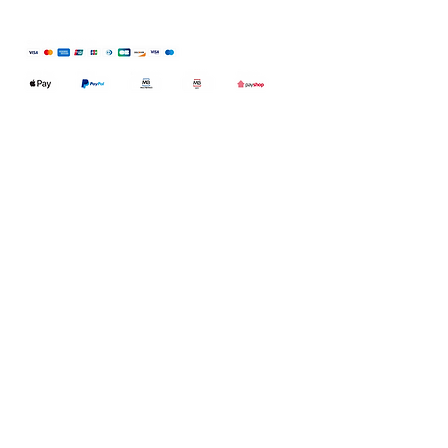
Qualidefender, lda
Nif:
515591432
Rua Hernani Cidade, nº7, Cave
esquerda, Fração D.
2820-653
Vale
Fetal. Charneca da Caparica.
encomendas@qualidefender.com
+351 211 164 260
(Custo de Ligação
Nacional )