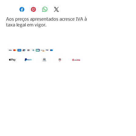
Aos preços apresentados acresce IVA à
taxa legal em vigor.
Qualidefender, lda
Nif:
515591432
Rua Hernani Cidade, nº7, Cave
esquerda, Fração D.
2820-653
Vale
Fetal. Charneca da Caparica.
encomendas@qualidefender.com
+351 211 164 260
(Custo de Ligação
Nacional )