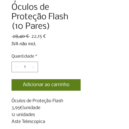
Óculos de
Proteção Flash
(10 Pares)
Preço
Preço
 28,40 € 
22,15 €
normal
promocional
IVA não incl.
Quantidade
*
Adicionar ao carrinho
Óculos de Proteção Flash 

3,95€|unidade

12 unidades

Aste Telescopica