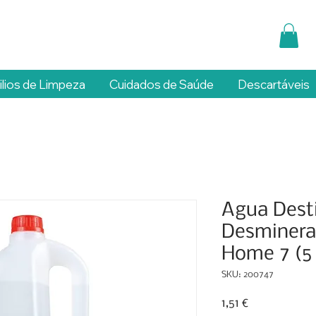
ilios de Limpeza
Cuidados de Saúde
Descartáveis
Agua Desti
Desminera
Home 7 (5 
SKU: 200747
Preço
1,51 €