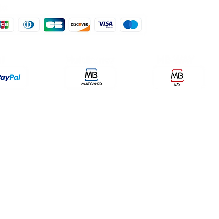
der, lda
encomendas@qualidefender.com
432
i Cidade, nº7,
+351 211 164 260 (Custo de
rda, Fração D.
Ligação Nacional )
ale Fetal.
a Caparica.
olítica de Entrega
Meios de Pagamentos
Política de P