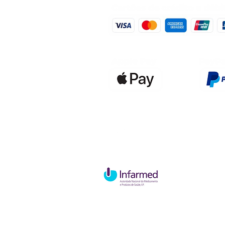
Qualidefen
Nif: 515591
Rua Hernan
Cave esque
2820-653 V
Charneca d
Política de Troca e Devolução
P