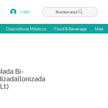
Busque aqui
Login
Dispositivos Médicos
Food & Beverage
Mais
lada Bi-
lizada|Ionizada
Lt)