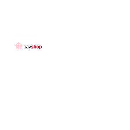
Temos livro de
reclamações electrónico
© 2025 por
Qualidefender
rivacidade
Termos e condições