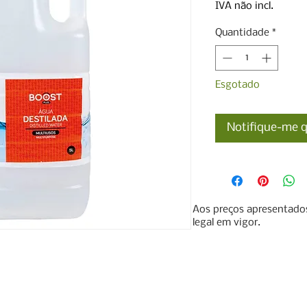
IVA não incl.
Quantidade
*
Esgotado
Notifique-me q
Aos preços apresentados
legal em vigor.